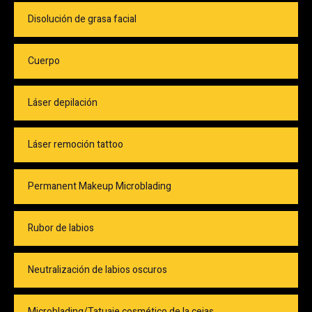
Disolución de grasa facial
Cuerpo
Láser depilación
Láser remoción tattoo
Permanent Makeup Microblading
Rubor de labios
Neutralización de labios oscuros
Microblading/Tatuaje cosmético de la cejas