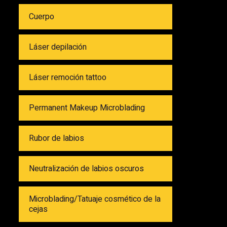
Cuerpo
Láser depilación
Láser remoción tattoo
Permanent Makeup Microblading
Rubor de labios
Neutralización de labios oscuros
Microblading/Tatuaje cosmético de la
cejas