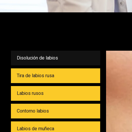
Disolución de labios
Tira de labios rusa
Labios rusos
Contorno labios
Labios de muñeca