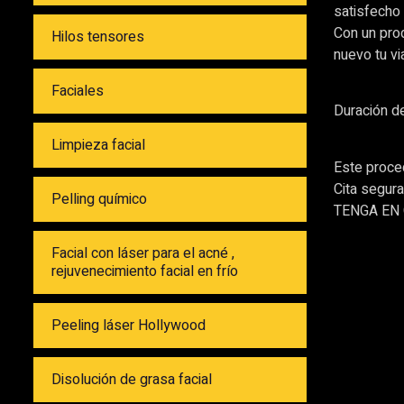
satisfecho
Con un pro
Hilos tensores
nuevo tu vi
Faciales
Duración d
Limpieza facial
Este proced
Cita segura
Pelling químico
TENGA EN
Facial con láser para el acné ,
rejuvenecimiento facial en frío
Peeling láser Hollywood
Disolución de grasa facial