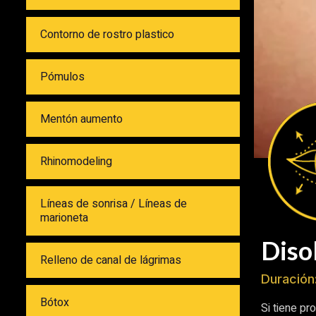
Contorno de rostro plastico
Pómulos
Mentón aumento
Rhinomodeling
Líneas de sonrisa / Líneas de
marioneta
Diso
Relleno de canal de lágrimas
Duración
Bótox
Si tiene pr