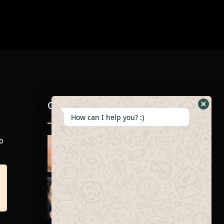
Galería
How can I help you? :)
o