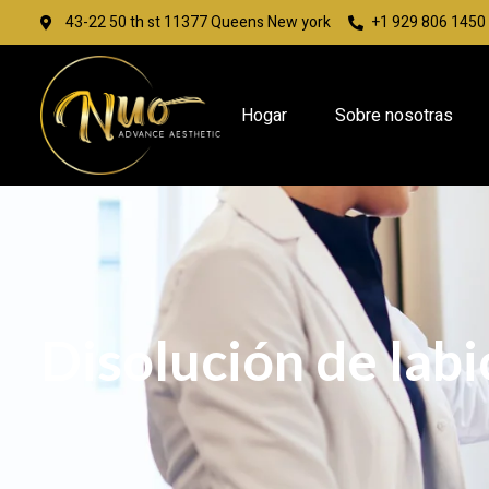
43-22 50 th st 11377 Queens New york
+1 929 806 1450
Hogar
Sobre nosotras
Disolución de labi