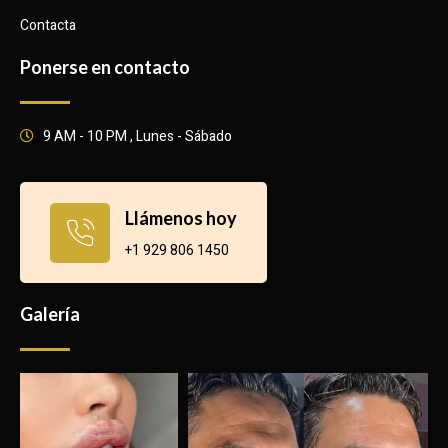
Contacta
Ponerse en contacto
9 AM - 10 PM , Lunes - Sábado
Llámenos hoy
+1 929 806 1450
Galería