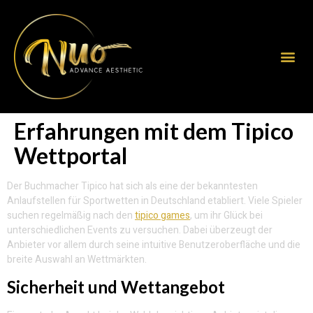
Erfahrungen mit dem Tipico
Wettportal
Der Buchmacher Tipico hat sich als eine der bekanntesten
Anlaufstellen für Sportwetten in Deutschland etabliert. Viele Spieler
suchen regelmäßig nach den
tipico games
, um ihr Glück bei
unterschiedlichen Events zu versuchen. Dabei überzeugt der
Anbieter vor allem durch seine intuitive Benutzeroberfläche und die
breite Auswahl an Wettmärkten.
Sicherheit und Wettangebot