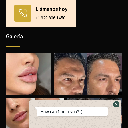
Llámenos hoy
+1 929 806 1450
Galería
How can I help you? :)