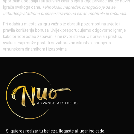
sportskih događaja i atraktivnih casino igara koje privlače tisuće novih
igrača svakoga dana.
Tehnološki napredak omogućio je da se
uzbuđenje stadiona prenese izravno na ekran mobitela ili računala.
Pri odabiru mjesta za igru važno je obratiti pozornost na uvjete i
pravila korištenja bonusa. Uvijek preporučujemo odgovorno igranje
kako bi hobi ostao zabavan, a ne izvor stresa. Uz pravilan pristup,
svaka sesija može postati nezaboravno iskustvo ispunjeno
vrhunskom dinamikom i izazovima.
Si quieres realzar tu belleza, llegaste al lugar indicado.