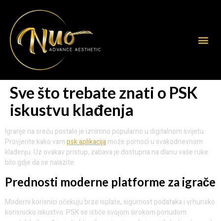
Sve što trebate znati o PSK
iskustvu klađenja
Igranje na sreću postalo je iznimno popularno u digitalnom svijetu.
Provjerite kako vam
psk aplikacija
može pomoći u svakodnevnom
klađenju. Uz ovakav pristup, zabava je dostupna na dlanu vaše ruke
bilo gdje da se nalazite.
Prednosti moderne platforme za igrače
Moderni korisnici očekuju brze isplate, sigurnost podataka i vrhunsko
korisničko iskustvo. PSK se ističe svojom širokom ponudom