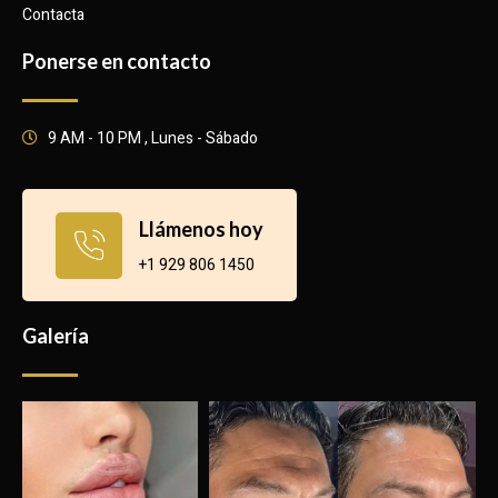
Contacta
Ponerse en contacto
9 AM - 10 PM , Lunes - Sábado
Llámenos hoy
+1 929 806 1450
Galería