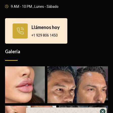
9 AM - 10 PM , Lunes - Sábado
Llámenos hoy
+1 929 806 1450
Galería