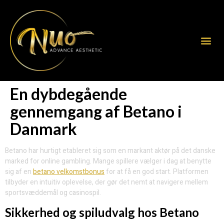
En dybdegående
gennemgang af Betano i
Danmark
Betano har hurtigt etableret sig som en markant aktør på det danske
marked for online gambling. Mange spillere vælger i dag at benytte
sig af en
betano velkomstbonus
for at få en god start. Platformen
tilbyder en intuitiv oplevelse, der gør det nemt at navigere mellem
sportsvæddemål og casinospil.
Sikkerhed og spiludvalg hos Betano