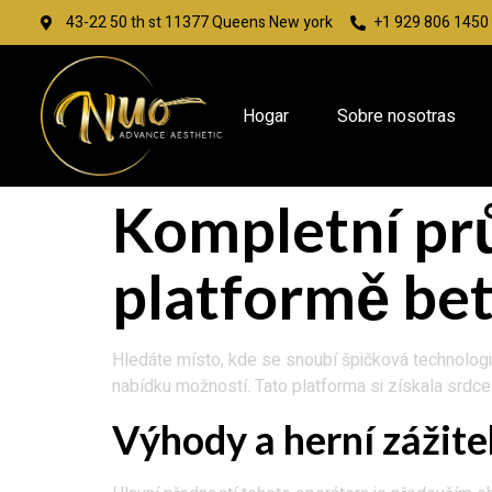
43-22 50 th st 11377 Queens New york
+1 929 806 1450
Hogar
Sobre nosotras
Kompletní pr
platformě be
Hledáte místo, kde se snoubí špičková technolog
nabídku možností. Tato platforma si získala srdce 
Výhody a herní zážite