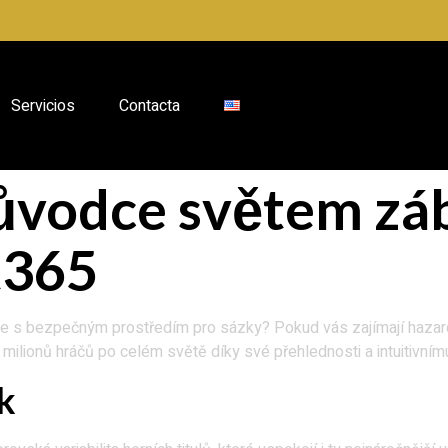
Servicios
Contacta
ůvodce světem zá
t365
ie s bezpečným prostředím pro sázky? Pokud vás zajímají hazar
milionů hráčů po celém světě díky své přehlednosti a intuitivním
k